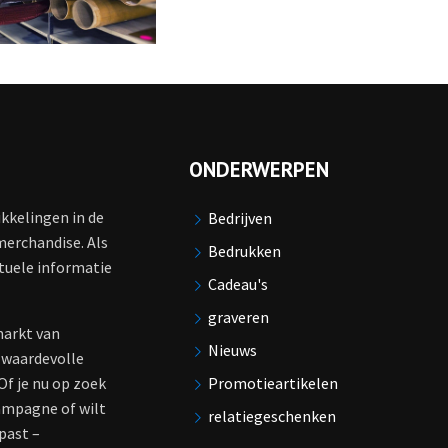
ONDERWERPEN
ikkelingen in de
Bedrijven
merchandise. Als
Bedrukken
tuele informatie
Cadeau's
graveren
markt van
Nieuws
 waardevolle
Of je nu op zoek
Promotieartikelen
ampagne of wilt
relatiegeschenken
past –