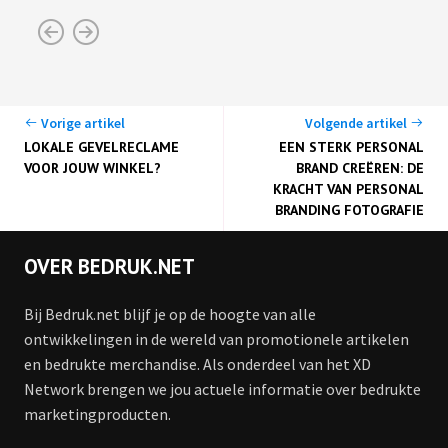
Vorige artikel
Volgende artikel
LOKALE GEVELRECLAME
EEN STERK PERSONAL
VOOR JOUW WINKEL?
BRAND CREËREN: DE
KRACHT VAN PERSONAL
BRANDING FOTOGRAFIE
OVER BEDRUK.NET
Bij Bedruk.net blijf je op de hoogte van alle
ontwikkelingen in de wereld van promotionele artikelen
en bedrukte merchandise. Als onderdeel van het XD
Network brengen we jou actuele informatie over bedrukte
marketingproducten.