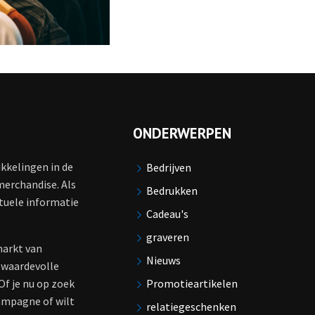
ONDERWERPEN
ikkelingen in de
Bedrijven
merchandise. Als
Bedrukken
tuele informatie
Cadeau's
graveren
markt van
Nieuws
 waardevolle
Of je nu op zoek
Promotieartikelen
ampagne of wilt
relatiegeschenken